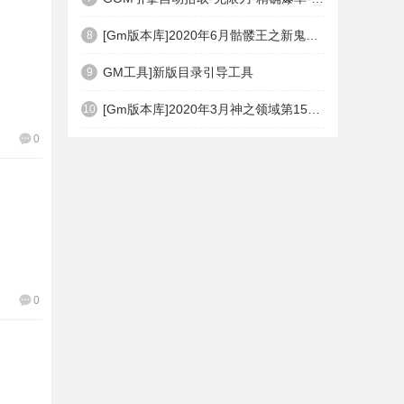
[Gm版本库]2020年6月骷髅王之新鬼界神器单职业|武器洗练|刀刀切割|Gom引擎
8
GM工具]新版目录引导工具
9
[Gm版本库]2020年3月神之领域第15季度无限轮回篇|唯一称号|开光重鉴|Gom引擎
10
0
0