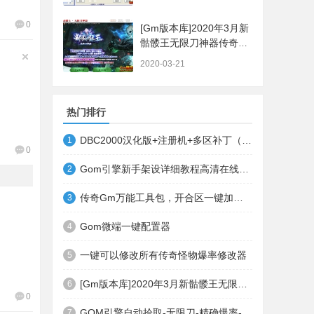
0
[Gm版本库]2020年3月新
骷髅王无限刀神器传奇版
本|武器洗练|首杀奖
2020-03-21
励|Gom引擎
热门排行
DBC2000汉化版+注册机+多区补丁（64位+32位的都有哦）
1
0
Gom引擎新手架设详细教程高清在线观看
2
传奇Gm万能工具包，开合区一键加地图装备等
3
Gom微端一键配置器
4
一键可以修改所有传奇怪物爆率修改器
5
[Gm版本库]2020年3月新骷髅王无限刀神器传奇版本|武器洗练|首杀奖励|Gom引擎
6
0
GOM引擎自动拾取-无限刀-精确爆率-自动回收盘古PG插件(免费下载)
7