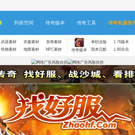
售
列表空间
传奇版本
传奇工具
传奇私服发
武器素材
衣服素材
首饰素材
单职业版
1.76版本
怪物素材
地图素材
NPC素材
我本沉默
1.80合击
传奇版本