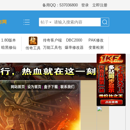
备用QQ：537036800
登录
立即注册
布网
帖子
搜
1.80版本
传奇客户端
DBC2000
PAK修改
暗黑修仙
万能工具包
爆率修改器
变量检测
传奇工具
索