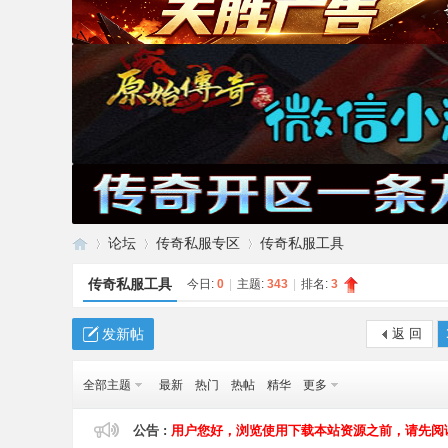
论坛
传奇私服专区
传奇私服工具
传奇私服工具
今日:
0
|
主题:
343
|
排名:
3
传
»
›
›
发新帖
返 回
全部主题
最新
热门
热帖
精华
更多
公告 :
用户您好，浏览使用下载本站资源之前，请先阅