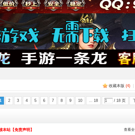
收藏本版
(
4
)
|
1
2
3
4
5
6
7
8
9
10
... 18
/ 18 页
读本站【免责声明】
查看全