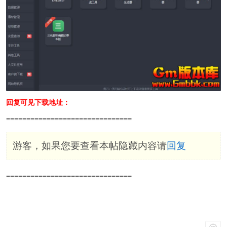
回复可见下载地址：
===============================
游客，如果您要查看本帖隐藏内容请
回复
===============================