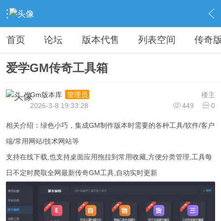
›
传奇私服专区
›
传奇私服工具
›
内容
首页
论坛
版本代售
列表空间
传奇
爱学GM传奇工具箱
Gm版本库
楼主
管理员
2026-3-8 19:33:28
449
0
相关介绍：绿色小巧，集成GM制作版本时需要的各种工具/软件/客户
端/常用网站/技术网站等
支持在线下载,也支持桌面应用拖拉到常用收藏,方便分类管理,工具每
日不定时爬取全网最新传奇GM工具,自动实时更新