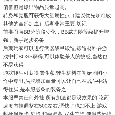
偏低但是爆出物品质量越高,
转身和觉醒可获得大量属性点（建议优先加准敏
其他的全部加血）后期非常重要.切记
前期召唤BB分阶段变化，BB威力随等级提升增
强，新手起步必备
后期玩家可以进行武器战甲锻造,锻造材料在游
戏中打BOSS获得,可以体验杀人的快感,当然也
不易获得
游戏转生可获得属性点,转生材料在初始地图小
怪中爆出,盾牌增加血量可以让自己在战斗中站
得住脚,是本服必备的装备之一
本服严禁任何外挂,所有加速都是没效果的,吃药
速度内挂调整在500左右,调快了也加不上,游戏
封死飘逸步,鬼步,超级野蛮,双斗笠等,使游戏环境