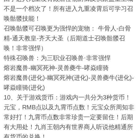
不是一个档次了！所有进入九重凌霄后可学习召
唤骷髅技能！
召唤骷髅可召唤更为强悍的宠物： 牛骨人-白骨
精-通天教皇-齐天大圣（后期道士召唤骷髅召
唤！非常强悍）
特殊召唤兽：为三职业召唤兽·非常强悍
熔岩魔兽-幽冥死神-灵兽夔牛-哮焱瞳骑
熔岩魔兽(进化)-幽冥死神(进化)-灵兽夔牛(进化)-
哮焱瞳骑(进化)
10、关于游戏货币：游戏内一共分为3种货币！
元宝，RMB点以及九霄币点数！元宝众所周知非
常好打！九霄币点数非常珍贵一定要留住！后期
有大用处！九肖王朝内有世界商人听说他精通所
有货币的兑换！