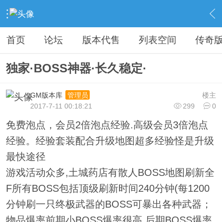
›
教程广告专区
›
广告专区
›
内容
首页
论坛
版本代售
列表空间
传奇
独家·BOSS神器·长久稳定·
GM版本库
楼主
管理员
2017-7-11 00:18:21
299
0
免费泡点，会员2倍泡点经验.高级会员3倍泡点
经验。经验套装配合升级地图超多经验怪是升级
最快途径
游戏活动众多,土城药店有散人BOSS地图刷新全
F所有BOSS包括顶级刷新时间240分钟(每1200
分钟刷一只终极武器的BOSS可暴出各种武器；
物品爆率前期小BOSS爆率很高.后期BOSS爆率