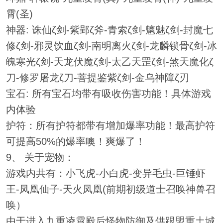
霄(圣)
神器: 诛仙ζ剑-紫郢ζ斧-青索ζ剑-魑魅ζ剑-封魔七
修ζ剑-邪灵饮血ζ剑-南明离火ζ剑-龙麟锁骨ζ剑-冰
魄寒光ζ剑-天龙伏魔ζ剑-太乙天罡ζ剑-煞天魔化ζ
刀-修罗屠龙ζ刀-菩提鉴紫ζ剑-金乌神障ζ刃
宝石: 所有宝石均带有吸收伤害功能！具体游戏
内体验
护符：所有护符都带有增加爆率功能！最高护符
可提高50%的爆率噢！爽爆了！
9、 关于宠物：
游戏内共有：小飞虎-小白虎-变异毛虫-巨锤虾
王-凤凰仙子-天火凤凰(前期初级道士召唤神兽召
唤）
由于进入九重凌霄殿后怪物防御及供跟盟重土城