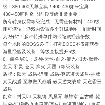
级！380-400天尊宝典！400-430如来宝典！
430-450旷世奇书!前期等级非常重要！
所有转身仅需等级完成！无需任何材料！400级
即可满转！游戏内设置多个升级地图！刷新时间
为2分钟！多种特殊单件均带隐藏经验倍数！
每个地图的BOSS必打！打死BOSS不仅能获得
海量经验及装备！等级直接提升5级！
8、装备层次：龙神-天煞-血之-流光-阳天-魔音-
玄天-邪灵-苍天-烽火-天罡（等级装备）
盾牌：陨天·战盾-追魂·战盾-尊武凌天战盾-神威
亢天战盾-至尊傲天战盾-破天游龙战盾-天逆霸王
战盾
勋章：封天印-天机镜-凤凰琴-尊神章-盘古幡-乾
坤鼎-轩辕镜-九重凌霄(真)-九重凌霄(神)-九重凌