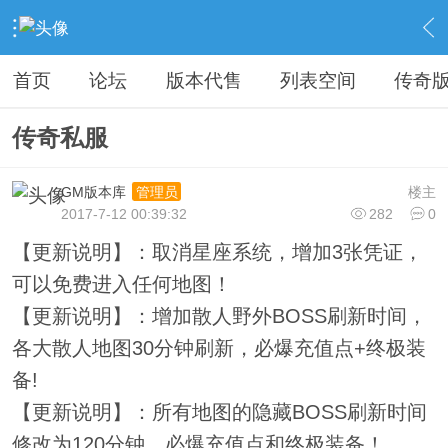
›
教程广告专区
›
广告专区
›
内容
首页
论坛
版本代售
列表空间
传奇
传奇私服
GM版本库
楼主
管理员
2017-7-12 00:39:32
282
0
【更新说明】：取消星座系统，增加3张凭证，
可以免费进入任何地图！
【更新说明】：增加散人野外BOSS刷新时间，
各大散人地图30分钟刷新，必爆充值点+终极装
备!
【更新说明】：所有地图的隐藏BOSS刷新时间
修改为120分钟，必爆充值点和终极装备！