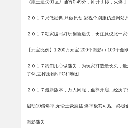
《龍王迷失01区》通宵0:49分，刚开１秒，火爆
２０１７只做经典.只做原创.鄙视个别服仿造网站
奇
２０１７独家编写好玩创新迷失，★注意仅此一家
【元宝比例】1:200万元宝 200个魅影币 100个
２０１７我们用心做迷失，为玩家打造最长久，最
了然,去掉废物NPC和地图
单
２０１７最新版本，万人同服，至尊开启…经历了
启动10倍爆率,无论土豪屌丝,爆率极其可观，终
魅影迷失