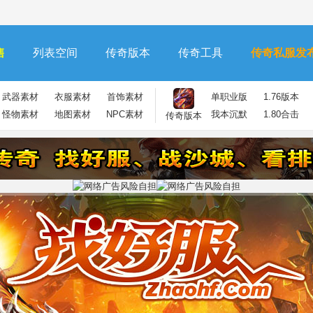
售
列表空间
传奇版本
传奇工具
传奇私服发
武器素材
衣服素材
首饰素材
单职业版
1.76版本
怪物素材
地图素材
NPC素材
我本沉默
1.80合击
传奇版本