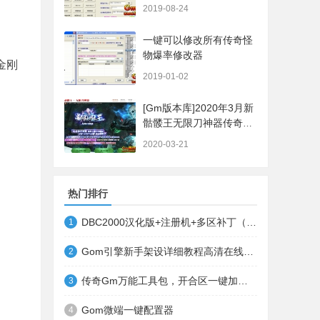
2019-08-24
一键可以修改所有传奇怪
物爆率修改器
金刚
2019-01-02
[Gm版本库]2020年3月新
骷髅王无限刀神器传奇版
本|武器洗练|首杀奖
2020-03-21
励|Gom引擎
热门排行
DBC2000汉化版+注册机+多区补丁（64位+32位的都有哦）
1
Gom引擎新手架设详细教程高清在线观看
2
传奇Gm万能工具包，开合区一键加地图装备等
3
Gom微端一键配置器
4