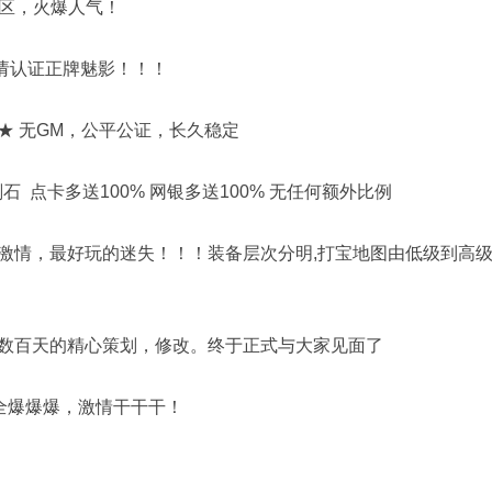
１区，火爆人气！
,请认证正牌魅影！！！
★ 无GM，公平公证，长久稳定
金刚石 点卡多送100% 网银多送100% 无任何额外比例
激情，最好玩的迷失！！！装备层次分明,打宝地图由低级到高
数百天的精心策划，修改。终于正式与大家见面了
极全爆爆爆，激情干干干！