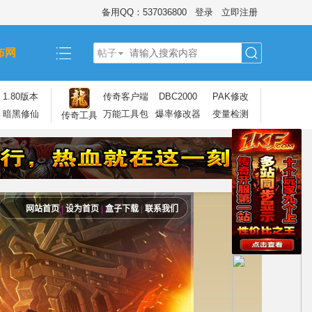
备用QQ：537036800
登录
立即注册
布网
帖子
搜
1.80版本
传奇客户端
DBC2000
PAK修改
暗黑修仙
万能工具包
爆率修改器
变量检测
传奇工具
索