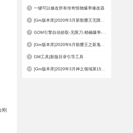
一键可以修改所有传奇怪物爆率修改器
5
[Gm版本库]2020年3月新骷髅王无限刀神器传奇版本|武器洗练|首杀奖励|Gom引擎
6
GOM引擎自动拾取-无限刀-精确爆率-自动回收盘古PG插件(免费下载)
7
[Gm版本库]2020年6月骷髅王之新鬼界神器单职业|武器洗练|刀刀切割|Gom引擎
8
GM工具]新版目录引导工具
9
[Gm版本库]2020年3月神之领域第15季度无限轮回篇|唯一称号|开光重鉴|Gom引擎
10
金刚