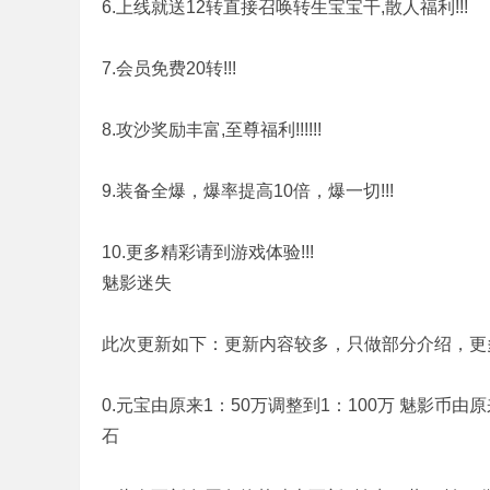
6.上线就送12转直接召唤转生宝宝干,散人福利!!!
7.会员免费20转!!!
8.攻沙奖励丰富,至尊福利!!!!!!
9.装备全爆，爆率提高10倍，爆一切!!!
载
10.更多精彩请到游戏体验!!!
魅影迷失
此次更新如下：更新内容较多，只做部分介绍，更
0.元宝由原来1：50万调整到1：100万 魅影币由原
-
石