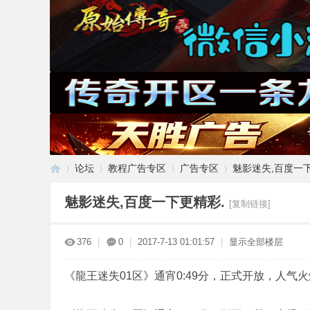
论坛
教程广告专区
广告专区
魅影迷失,百度一
魅影迷失,百度一下更精彩.
[复制链接]
传
»
›
›
›
376
|
0
|
2017-7-13 01:01:57
|
显示全部楼层
《龍王迷失01区》通宵0:49分，正式开放，人气