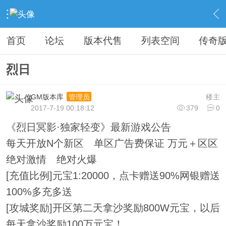
›
教程广告专区
›
广告专区
›
内容
首页
论坛
版本代售
列表空间
传奇
烈日
GM版本库
楼主
管理员
2017-7-19 00:18:12
379
0
《烈日冥影·独家轻变》最新游戏公告
每天开放N个新区 单区广告费保证 万元＋区区
绝对激情 绝对火爆
[充值比例]元宝1:20000，点卡赠送90%网银赠送
100%多充多送
[攻城奖励]开区第二天拿沙奖励800W元宝，以后
每天拿沙奖励100万元宝！