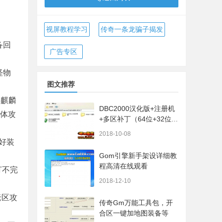
视屏教程学习
传奇一条龙骗子揭发
备回
广告专区
怪物
图文推荐
5麒麟
DBC2000汉化版+注册机
群体攻
+多区补丁（64位+32位的
都有哦）
2018-10-08
好装
Gom引擎新手架设详细教
程高清在线观看
打不完
2018-12-10
老区攻
传奇Gm万能工具包，开
合区一键加地图装备等