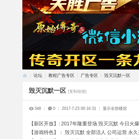
论坛
教程广告专区
广告专区
毁灭沉默一区
毁灭沉默一区
[复制链接]
传
»
›
›
›
348
|
0
|
2017-7-23 00:16:31
|
显示全部楼层
【新区开放】: 2017年隆重登场 毁灭沉默 今日火
【游戏特色】： 毁灭沉默 全部活人 公司运营 永