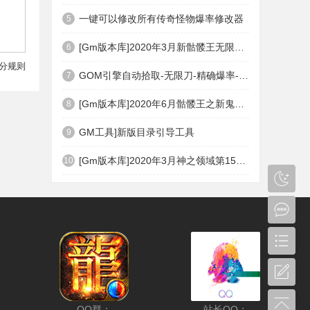
一键可以修改所有传奇怪物爆率修改器
5
[Gm版本库]2020年3月新骷髅王无限刀神器传奇版本|武器洗练|首杀奖励|Gom引擎
6
分规则
GOM引擎自动拾取-无限刀-精确爆率-自动回收盘古PG插件(免费下载)
7
[Gm版本库]2020年6月骷髅王之新鬼界神器单职业|武器洗练|刀刀切割|Gom引擎
8
GM工具]新版目录引导工具
9
[Gm版本库]2020年3月神之领域第15季度无限轮回篇|唯一称号|开光重鉴|Gom引擎
10
QQ群：
站长QQ：