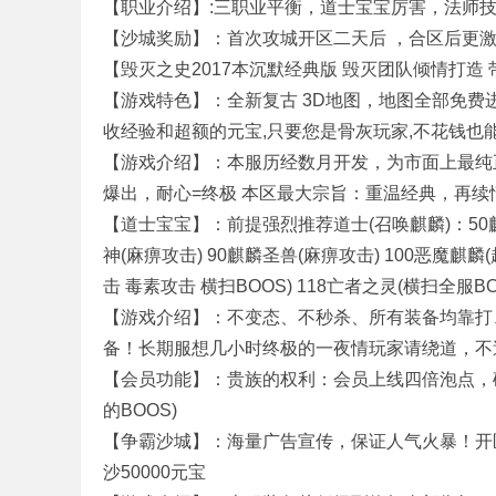
【职业介绍】:三职业平衡，道士宝宝厉害，法师
【沙城奖励】：首次攻城开区二天后 ，合区后更激
【毁灭之史2017本沉默经典版 毁灭团队倾情打造 
奇
【游戏特色】：全新复古 3D地图，地图全部免
收经验和超额的元宝,只要您是骨灰玩家,不花钱也能
【游戏介绍】：本服历经数月开发，为市面上最纯
爆出，耐心=终极 本区最大宗旨：重温经典，再续
【道士宝宝】：前提强烈推荐道士(召唤麒麟)：50麒麟 
神(麻痹攻击) 90麒麟圣兽(麻痹攻击) 100恶魔麒
击 毒素攻击 横扫BOOS) 118亡者之灵(横扫全服B
单
【游戏介绍】：不变态、不秒杀、所有装备均靠打
备！长期服想几小时终极的一夜情玩家请绕道，不
【会员功能】：贵族的权利：会员上线四倍泡点，砍
的BOOS)
【争霸沙城】：海量广告宣传，保证人气火暴！开区
沙50000元宝