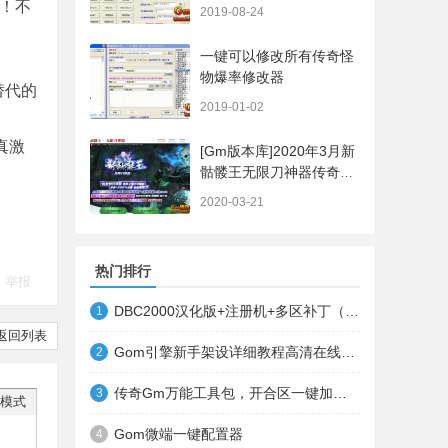
入！不
2019-08-24
一键可以修改所有传奇怪
物爆率修改器
替代的
2019-01-02
真激
[Gm版本库]2020年3月新
骷髅王无限刀神器传奇版
本|武器洗练|首杀奖
2020-03-21
励|Gom引擎
热门排行
举报
DBC2000汉化版+注册机+多区补丁（64位+32位的都有哦）
1
返回列表
Gom引擎新手架设详细教程高清在线观看
2
传奇Gm万能工具包，开合区一键加地图装备等
3
模式
Gom微端一键配置器
4