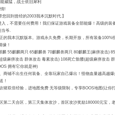
技能威猛，战士依旧犀利
情!
带您回到曾经的2003我本沉默时代.】
费进入，不需要任何费用！我们保证游戏装备全部能爆！高级的装
当爷.
正的我本沉默版本。游戏永久免费，长期开放，所有装备100%
情缘！
55麒麟两只 65麒麟兽 70麒麟兽两只 80麒麟王(麻痹攻击) 8
麟(超级麻痹攻击 群体攻击 毒素攻击) 108死亡骷髅(超级麻痹攻击 
OOS 拥有它你就是神)
、商铺不出生任何装备、全靠玩家自己爆出！怪物血量越高越爆
送！
猪双倍经验，进地图免费 无等级限制，专享BOOS地图(让你
第二天合区，第三天集体攻沙，首区攻沙奖励180000元宝，