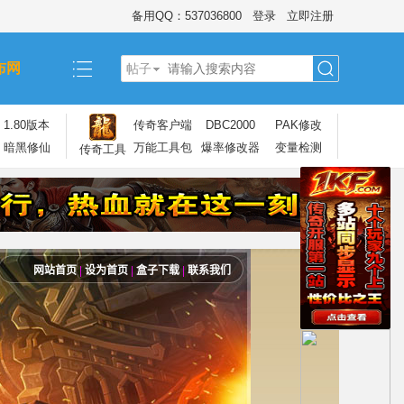
备用QQ：537036800
登录
立即注册
布网
帖子
搜
1.80版本
传奇客户端
DBC2000
PAK修改
暗黑修仙
万能工具包
爆率修改器
变量检测
传奇工具
索