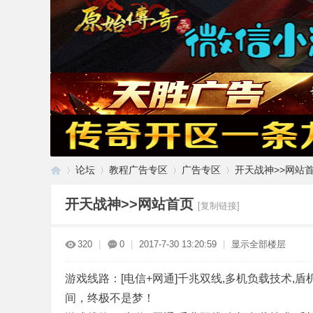
论坛
教程广告专区
广告专区
开天战神>>网站
开天战神>>网站首页
[复制链接]
传
»
›
›
›
320
|
0
|
2017-7-30 13:20:59
|
显示全部楼层
游戏线路：[电信+网通]千兆双线,多机负载技术
间，终极不是梦！