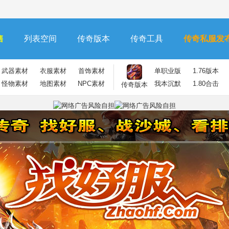
售
列表空间
传奇版本
传奇工具
传奇私服发
武器素材
衣服素材
首饰素材
单职业版
1.76版本
怪物素材
地图素材
NPC素材
我本沉默
1.80合击
传奇版本