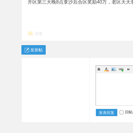
开区第三天晚8点拿沙后合区奖励40万，老区天天
机
回复
发新帖
版
回帖
发表回复
下