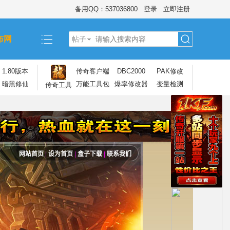
备用QQ：537036800
登录
立即注册
布网
帖子
搜
1.80版本
传奇客户端
DBC2000
PAK修改
暗黑修仙
万能工具包
爆率修改器
变量检测
传奇工具
索