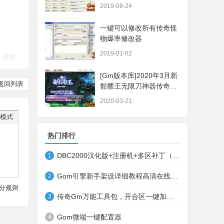
2019-08-24
一键可以修改所有传奇怪
物爆率修改器
2019-01-02
举报
[Gm版本库]2020年3月新
返回列表
骷髅王无限刀神器传奇版
本|武器洗练|首杀奖
2020-03-21
励|Gom引擎
模式
热门排行
DBC2000汉化版+注册机+多区补丁（64位+32位的都有哦）
1
Gom引擎新手架设详细教程高清在线观看
2
分规则
传奇Gm万能工具包，开合区一键加地图装备等
3
Gom微端一键配置器
4