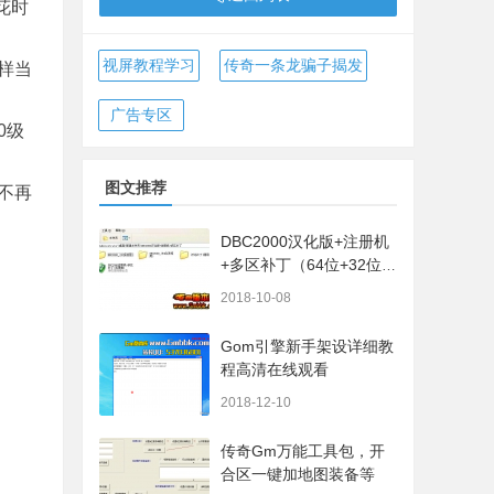
花时
视屏教程学习
传奇一条龙骗子揭发
样当
广告专区
0级
图文推荐
不再
DBC2000汉化版+注册机
+多区补丁（64位+32位的
都有哦）
2018-10-08
Gom引擎新手架设详细教
程高清在线观看
2018-12-10
传奇Gm万能工具包，开
合区一键加地图装备等