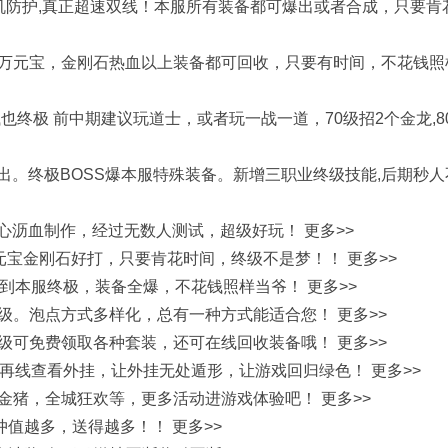
,盾机防护,真正超速双线！本服所有装备都可爆出或者合成，只要肯
万元宝，金刚石热血以上装备都可回收，只要有时间，不花钱照
终极 前中期建议玩道士，或者玩一战一道，70级招2个金龙,8
爆出。终极BOSS爆本服特殊装备。新增三职业终级技能,后期秒人
心沥血制作，经过无数人测试，超级好玩！ 更多>>
元宝金刚石好打，只要肯花时间，终级不是梦！！ 更多>>
得到本服终极，装备全爆，不花钱照样当爷！ 更多>>
级。泡点方式多样化，总有一种方式能适合您！ 更多>>
级可免费领取各种套装，还可在线回收装备哦！ 更多>>
再线查看外挂，让外挂无处遁形，让游戏回归绿色！ 更多>>
金猪，全城狂欢等，更多活动进游戏体验吧！ 更多>>
00。冲值越多，送得越多！！ 更多>>