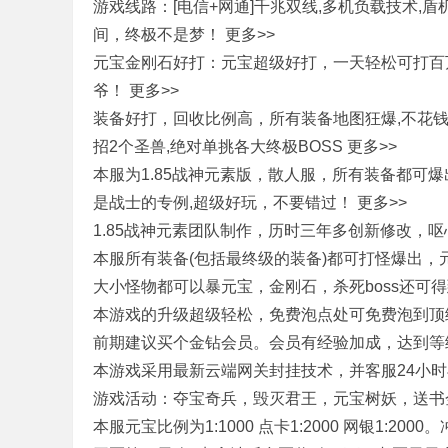
游戏线路：[电信+网通]千兆双线,多机负载技术
间，终极不是梦！ 更多>>
元宝金刚石好打：元宝超级好打，一天轻松可打百
奇
爷！ 更多>>
装备好打，回收比例高，所有装备地图狂爆,不花钱也
招2个圣兽,绝对单挑各大终极BOSS 更多>>
本服为1.85战神元素版，散人服，所有装备都可
是战士的专例,超级好玩，不要错过！ 更多>>
1.85战神元素团队制作，历时三年多创新修改，呕
本服所有装备(包括最终级的装备)都可打怪爆出，
单
大小怪物都可以暴元宝，金刚石，杀死boss还可
本游戏的升级超级轻松，免费泡点处可免费泡到顶
前期建议买个金钻会员。会员有经验加成，达到等
本游戏采用最新云端网关封挂技术，并客服24小时
游戏活动：夺宝奇兵，毁灭君王，元宝树妖，送书
本服元宝比例为1:1000 点卡1:2000 网银1:20