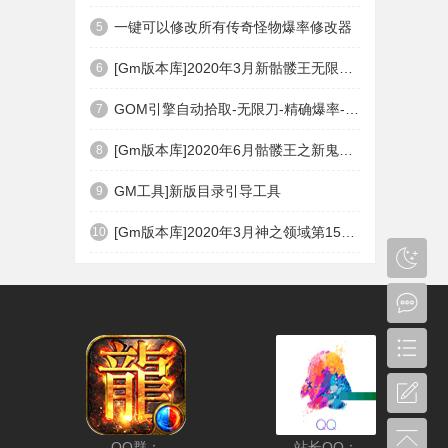
一键可以修改所有传奇怪物爆率修改器
5
[Gm版本库]2020年3月新骷髅王无限刀神器传奇版本|武器洗练|首杀奖励|Gom引擎
6
GOM引擎自动拾取-无限刀-精确爆率-自动回收盘古PG插件(免费下载)
7
[Gm版本库]2020年6月骷髅王之新鬼界神器单职业|武器洗练|刀刀切割|Gom引擎
8
GM工具]新版目录引导工具
9
[Gm版本库]2020年3月神之领域第15季度无限轮回篇|唯一称号|开光重鉴|Gom引擎
10
QQ群：
站长QQ：