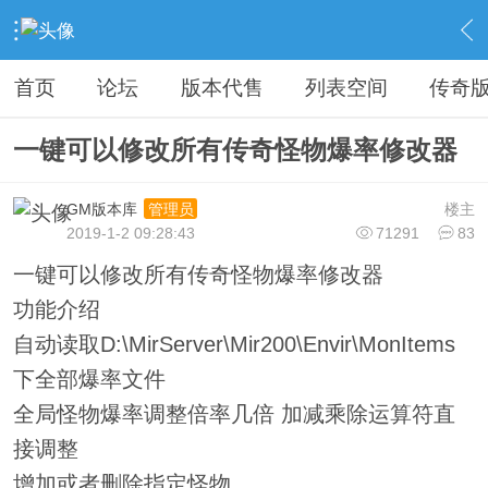
›
传奇私服专区
›
传奇私服工具
›
内容
首页
论坛
版本代售
列表空间
传奇
一键可以修改所有传奇怪物爆率修改器
GM版本库
楼主
管理员
2019-1-2 09:28:43
71291
83
一键可以修改所有传奇怪物爆率修改器
功能介绍
自动读取D:\MirServer\Mir200\Envir\MonItems
下全部爆率文件
全局怪物爆率调整倍率几倍 加减乘除运算符直
接调整
增加或者删除指定怪物