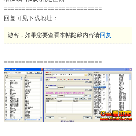
===========================
回复可见下载地址：
游客，如果您要查看本帖隐藏内容请
回复
===========================