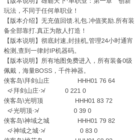
【版本说明】雄霸天下·单职业：第一章 创新
玩法，不同于任何单职业！
【版本介绍】无充值回馈.礼包.冲值奖励.所有装
备全部靠打.真正为散人打造！
【版本说明】彻底封速,封挂机,管理24小时通宵
检测,查到一律封IP机器码。
【版本说明】所有地图免费进入，所有装备0级
佩戴，海量BOSS，千件神器。
侠客岛\拜剑山庄 HHH01 76 64
≮·拜剑山庄·≯ 0 221 0
侠客岛\光明顶 HHH01 83 72
≮·光明顶·≯ 0 39 0
侠客岛\神域之城 HHH01 79 82
≮·神域之城·≯ 0 83 0