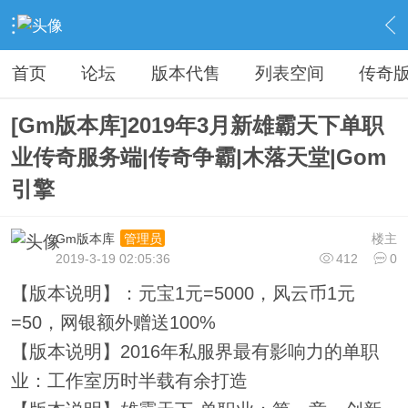
›
传奇私服专区
›
传奇商业版本免费下载
›
内容
首页
论坛
版本代售
列表空间
传奇
[Gm版本库]2019年3月新雄霸天下单职
业传奇服务端|传奇争霸|木落天堂|Gom
引擎
Gm版本库
楼主
管理员
2019-3-19 02:05:36
412
0
【版本说明】：元宝1元=5000，风云币1元
=50，网银额外赠送100%
【版本说明】2016年私服界最有影响力的单职
业：工作室历时半载有余打造