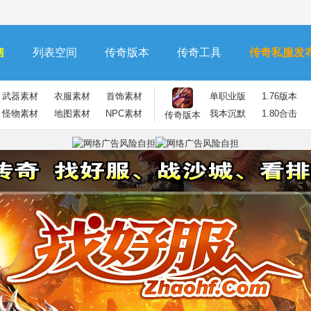
售
列表空间
传奇版本
传奇工具
传奇私服发
武器素材
衣服素材
首饰素材
单职业版
1.76版本
怪物素材
地图素材
NPC素材
我本沉默
1.80合击
传奇版本