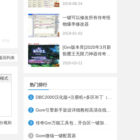
2019-08-24
一键可以修改所有传奇怪
物爆率修改器
2019-01-02
举报
[Gm版本库]2020年3月新
骷髅王无限刀神器传奇版
返回列表
本|武器洗练|首杀奖
2020-03-21
励|Gom引擎
模式
热门排行
DBC2000汉化版+注册机+多区补丁（64位+32位的都有哦）
1
Gom引擎新手架设详细教程高清在线观看
2
分规则
传奇Gm万能工具包，开合区一键加地图装备等
3
Gom微端一键配置器
4