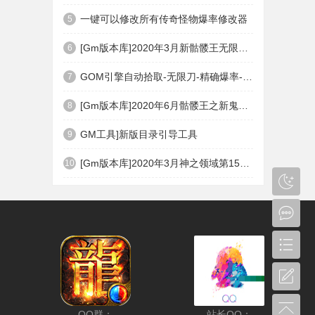
一键可以修改所有传奇怪物爆率修改器
5
[Gm版本库]2020年3月新骷髅王无限刀神器传奇版本|武器洗练|首杀奖励|Gom引擎
6
GOM引擎自动拾取-无限刀-精确爆率-自动回收盘古PG插件(免费下载)
7
[Gm版本库]2020年6月骷髅王之新鬼界神器单职业|武器洗练|刀刀切割|Gom引擎
8
GM工具]新版目录引导工具
9
[Gm版本库]2020年3月神之领域第15季度无限轮回篇|唯一称号|开光重鉴|Gom引擎
10
QQ群：
站长QQ：