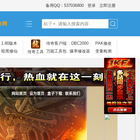
备用QQ：537036800
登录
立即注册
布网
帖子
搜
1.80版本
传奇客户端
DBC2000
PAK修改
暗黑修仙
万能工具包
爆率修改器
变量检测
传奇工具
索