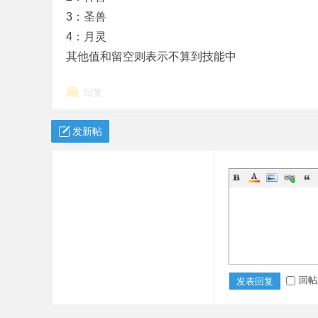
3：圣兽
机
4：月灵
其他值和留空则表示不算到技能中
回复
发新帖
版
回帖
发表回复
下