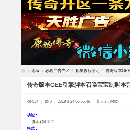
论坛
教程广告专区
视屏教程学习
传奇版本GE
传奇版本GEE引擎脚本召唤宝宝制脚本
传
»
›
›
›
534
|
0
|
2019-3-24 00:55:45
|
显示全部楼层
功能：
脚本召唤宝宝。
格式：