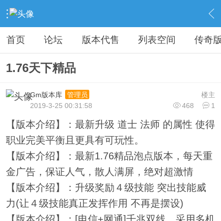
›
教程广告专区
›
广告专区
›
内容
首页
论坛
版本代售
列表空间
传奇
1.76天下精品
Gm版本库
楼主
管理员
2019-3-25 00:31:58
468
1
【版本介绍】：最新升级 道士 法师 的属性 使得
职业完美平衡且更具有可玩性。
【版本介绍】：最新1.76精品泡点版本，每天重
金广告，保证人气，散人满屏，绝对超激情
【版本介绍】：升级奖励４级技能 突出技能威
力(让４级技能真正发挥作用 不再是摆设)
【版本介绍】：[电信+网通]千兆双线，采用多机