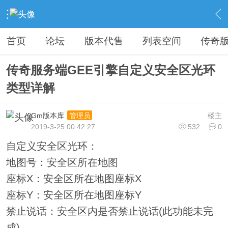
›
教程广告专区
›
视屏教程学习
›
内容
首页
论坛
版本代售
列表空间
传奇
传奇服务端GEE引擎自定义安全区光环
类型详解
Gm版本库
楼主
管理员
2019-3-25 00:42:27
532
0
自定义安全区光环：
地图号：安全区所在地图
座标X：安全区所在地图座标X
座标Y：安全区所在地图座标Y
禁止说话：安全区内是否禁止说话(此功能未完
成)