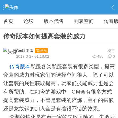
›
教程广告专区
›
广告专区
›
内容
首页
论坛
版本代售
列表空间
传奇
传奇版本如何提高套装的威力
Gm版本库
楼主
管理员
2019-3-27 01:18:02
456
0
传奇版本
私服各类私服套装有很多类型，提高
套装的威力对玩家们的选择空间很大，除了可以
让套装的属性获取提高，玩家们技能威力也是会
有所帮助。在如今的游戏中，GM会有很多方式
提高套装威力，不管是套装的淬炼，宝石的镶嵌
还是龙纹钢的加入全是有着很不错的效果。
套装的炼化是有着一定的失败风险的，失败后