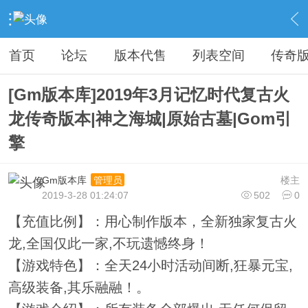
›
传奇私服专区
›
传奇商业版本免费下载
›
内容
首页
论坛
版本代售
列表空间
传奇
[Gm版本库]2019年3月记忆时代复古火
龙传奇版本|神之海城|原始古墓|Gom引
擎
Gm版本库
楼主
管理员
2019-3-28 01:24:07
502
0
【充值比例】：用心制作版本，全新独家复古火
龙,全国仅此一家,不玩遗憾终身！
【游戏特色】：全天24小时活动间断,狂暴元宝,
高级装备,其乐融融！。