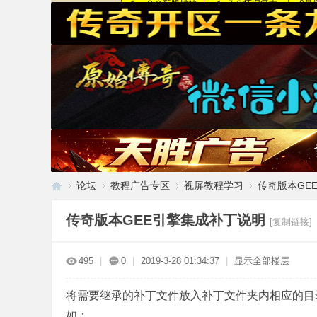
论坛
教程广告专区
视屏教程学习
传奇版本GE
传奇版本GEE引擎集成补丁说明
[复制链接]
传
»
›
›
›
495
|
0
|
2019-3-28 01:34:37
|
显示全部楼层
将需要继承的补丁文件放入补丁文件夹内相应的目
如：