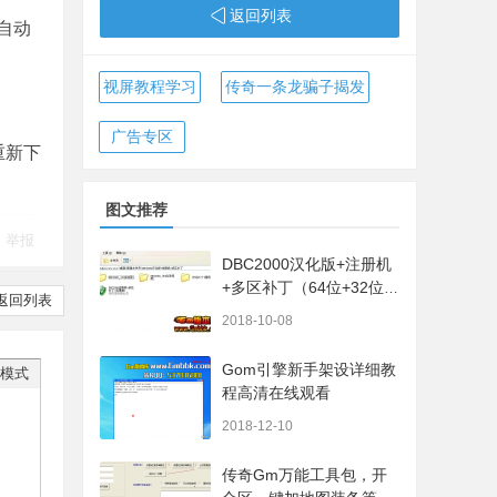
返回列表
将自动
视屏教程学习
传奇一条龙骗子揭发
广告专区
重新下
图文推荐
举报
DBC2000汉化版+注册机
+多区补丁（64位+32位的
返回列表
都有哦）
2018-10-08
Gom引擎新手架设详细教
模式
程高清在线观看
2018-12-10
传奇Gm万能工具包，开