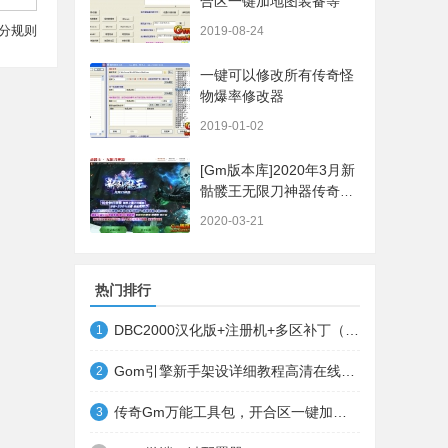
合区一键加地图装备等
分规则
2019-08-24
一键可以修改所有传奇怪
物爆率修改器
2019-01-02
[Gm版本库]2020年3月新
骷髅王无限刀神器传奇版
本|武器洗练|首杀奖
2020-03-21
励|Gom引擎
热门排行
DBC2000汉化版+注册机+多区补丁（64位+32位的都有哦）
1
Gom引擎新手架设详细教程高清在线观看
2
传奇Gm万能工具包，开合区一键加地图装备等
3