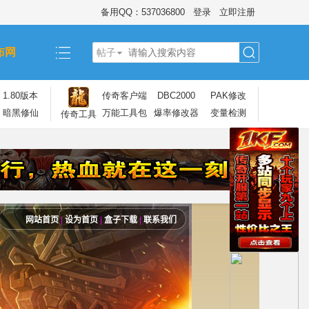
备用QQ：537036800
登录
立即注册
布网
帖子
搜
1.80版本
传奇客户端
DBC2000
PAK修改
暗黑修仙
万能工具包
爆率修改器
变量检测
传奇工具
索