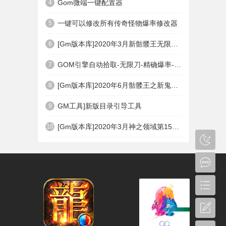
Gom微端一键配置器
4
一键可以修改所有传奇怪物爆率修改器
5
[Gm版本库]2020年3月新骷髅王无限刀神器传奇版本|武器洗练|首杀奖励|Gom引擎
6
GOM引擎自动拾取-无限刀-精确爆率-自动回收盘古PG插件(免费下载)
7
[Gm版本库]2020年6月骷髅王之新鬼界神器单职业|武器洗练|刀刀切割|Gom引擎
8
GM工具]新版目录引导工具
9
[Gm版本库]2020年3月神之领域第15季度无限轮回篇|唯一称号|开光重鉴|Gom引擎
10