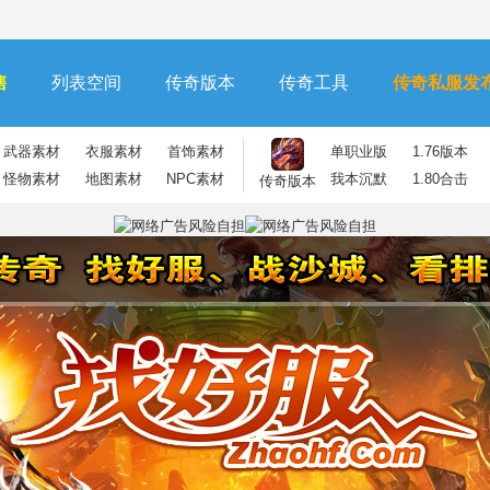
售
列表空间
传奇版本
传奇工具
传奇私服发
武器素材
衣服素材
首饰素材
单职业版
1.76版本
怪物素材
地图素材
NPC素材
我本沉默
1.80合击
传奇版本