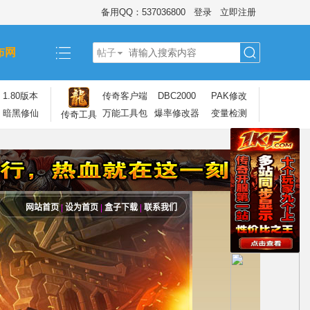
备用QQ：537036800
登录
立即注册
布网
帖子
搜
1.80版本
传奇客户端
DBC2000
PAK修改
暗黑修仙
万能工具包
爆率修改器
变量检测
传奇工具
索