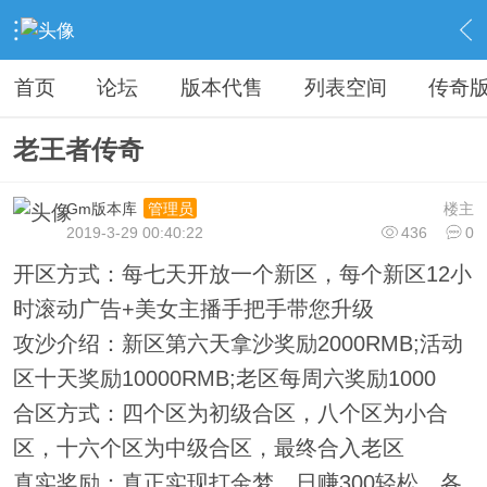
›
教程广告专区
›
广告专区
›
内容
首页
论坛
版本代售
列表空间
传奇
老王者传奇
Gm版本库
楼主
管理员
2019-3-29 00:40:22
436
0
开区方式：每七天开放一个新区，每个新区12小
时滚动广告+美女主播手把手带您升级
攻沙介绍：新区第六天拿沙奖励2000RMB;活动
区十天奖励10000RMB;老区每周六奖励1000
合区方式：四个区为初级合区，八个区为小合
区，十六个区为中级合区，最终合入老区
真实奖励：真正实现打金梦，日赚300轻松，各