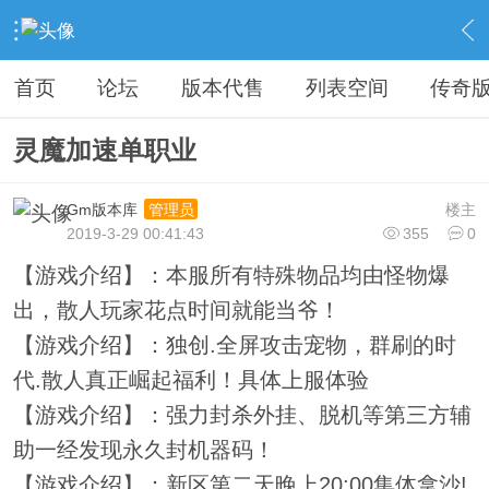
›
教程广告专区
›
广告专区
›
内容
首页
论坛
版本代售
列表空间
传奇
灵魔加速单职业
Gm版本库
楼主
管理员
2019-3-29 00:41:43
355
0
【游戏介绍】：本服所有特殊物品均由怪物爆
出，散人玩家花点时间就能当爷！
【游戏介绍】：独创.全屏攻击宠物，群刷的时
代.散人真正崛起福利！具体上服体验
【游戏介绍】：强力封杀外挂、脱机等第三方辅
助一经发现永久封机器码！
【游戏介绍】：新区第二天晚上20:00集体拿沙!