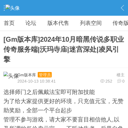
›
传奇私服专区
›
传奇商业版本免费下载
›
内容
首页
论坛
版本代售
列表空间
传奇
[Gm版本库]2024年10月暗黑传说多职业
传奇服务端|沃玛寺庙|迷宫深处|凌风引
擎
Gm版本库
楼主
管理员
2024-10-13 10:38:41
252
0
选择师门之后佩戴法宝即可附加技能
为了给大家提供更好的环境，只充值元宝，无赞
助奖励，全部一个平台起步
管理不参与游戏，请大家不要盲目相信他人,以