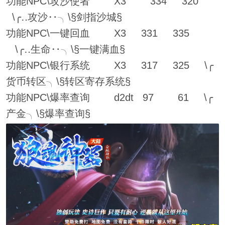
功能NPC\攻沙使者 X3 334 320
\╭‥攻沙‥╮\§剑指沙城§
功能NPC\一键回血 X3 331 335
\╭‥生命‥╮\§一键满血§
功能NPC\银行系统 X3 317 325 \╭
货币转区╮\§转区寄存系统§
功能NPC\爆率查询 d2dt 97 61 \╭
产金╮\§爆率查询§