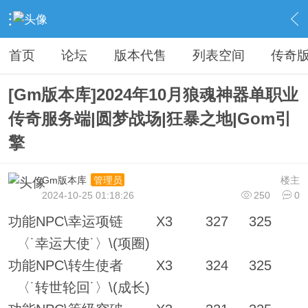
›
传奇私服专区
›
传奇商业版本免费下载
›
内容
首页
论坛
版本代售
列表空间
传奇
[Gm版本库]2024年10月狼魂神器单职业
传奇服务端|圆梦战场|狂暴之地|Gom引
擎
Gm版本库
楼主
管理员
2024-10-25 01:18:26
250
0
功能NPC\幸运项链 X3 327 325
〈˙幸运大使˙〉\(项圈)
功能NPC\转生使者 X3 324 325
〈˙转世轮回˙〉\(成长)