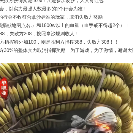
败方获得奖池40%！凡是参加攻沙，人人有红包！
，以实力最强人数最多的2个行会为准！
的行会不收符合拿沙标准的玩家，取消失败方奖励
捐献地图点名.）和1800w以上的血量（血手戒不得超2个）！
8，失败方208，按照拿沙规则收人！
方指挥额外加100，则是胜利方指挥388，失败方308！！
30%的整体实力取消指挥奖励，为了游戏，为了激情，谢谢大