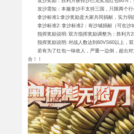
攻沙奖励：胜利方获得沙巴克奖池红包60%，失
攻沙需知：本服拿沙不支持三国，只限两个行会
机
拿沙标准1:拿沙奖励是大家共同捐献，实力弱
拿沙标准2: 拿沙标准2：有沙城捐献（可在沙城
指挥奖励说明: 双方指挥奖励调整为：胜利方28
指挥奖励说明: 对战人数达到60VS60以上，双
若有为了红包一味收人，严重一边倒，超出对方
合！！
版
下