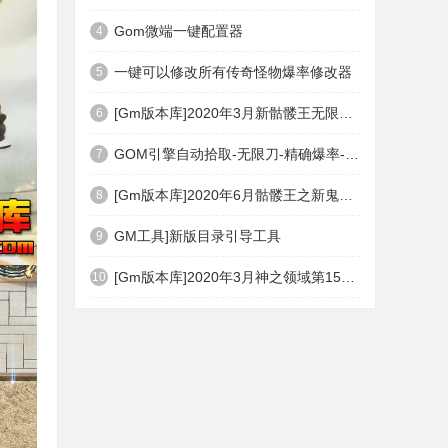
Gom微端一键配置器
4
一键可以修改所有传奇怪物爆率修改器
5
[Gm版本库]2020年3月新骷髅王无限刀神器传奇版本|武器洗练|首杀奖励|Gom引擎
6
GOM引擎自动拾取-无限刀-精确爆率-自动回收盘古PG插件(免费下载)
7
[Gm版本库]2020年6月骷髅王之新鬼界神器单职业|武器洗练|刀刀切割|Gom引擎
8
GM工具]新版目录引导工具
9
[Gm版本库]2020年3月神之领域第15季度无限轮回篇|唯一称号|开光重鉴|Gom引擎
10