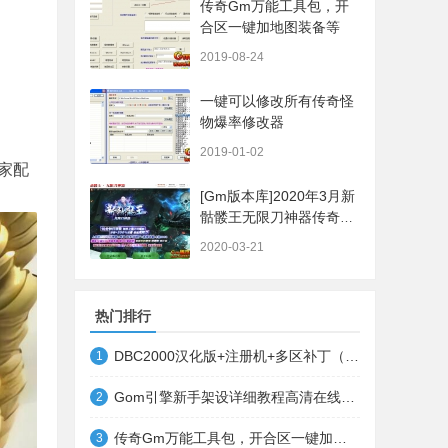
传奇Gm万能工具包，开
合区一键加地图装备等
2019-08-24
一键可以修改所有传奇怪
物爆率修改器
2019-01-02
家配
[Gm版本库]2020年3月新
骷髅王无限刀神器传奇版
本|武器洗练|首杀奖
2020-03-21
励|Gom引擎
热门排行
DBC2000汉化版+注册机+多区补丁（64位+32位的都有哦）
1
Gom引擎新手架设详细教程高清在线观看
2
传奇Gm万能工具包，开合区一键加地图装备等
3