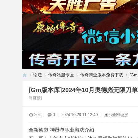
论坛
传奇私服专区
传奇商业版本免费下载
[G
[Gm版本库]2024年10月奥德彪无限刀
制链接]
传
»
›
›
›
202
|
0
|
2024-10-28 11:12:40
|
显示全部楼层
全新德彪·神器单职业游戏介绍