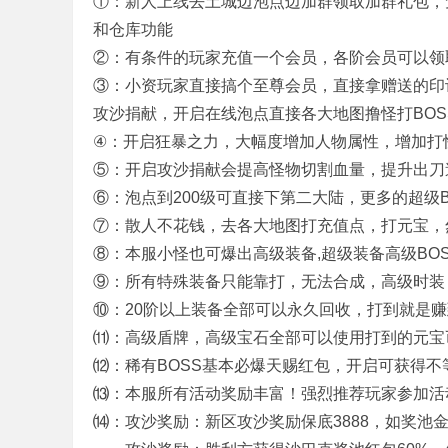
①：新人上线去土城边泡点边加群领取加群礼包，
和仓库功能
②：有条件的玩家充值一个会员，各阶会员可以领
奇
③：小资玩家直接搞个至尊会员，直接拿赠送的印
攻沙捐献，开启在线泡点直接各大地图撸怪打BOS
④：开启狂暴之力，大幅度增加人物属性，增加打
⑤：开启攻沙捐献会提高怪物切割血量，提升出刀
⑥：泡点到200级可直接下第二大陆，更多的超级B
⑦：散人不花钱，去各大地图打充值点，打元宝，
⑧：本服小怪也可爆出高级装备,超级装备高级BOS
单
⑨：所有特殊装备只能靠打，无法合成，高级时装
⑩：20阶以上装备全部可以永久回收，打到就是
⑾：高级盾牌，高级宝石全部可以使用打到的元宝
⑿：稀有BOSS基本必爆天赐红包，开启可获得
⒀：本服所有活动奖励丰富！强烈推荐玩家参加活
⒁：攻沙奖励：新区攻沙奖励保底3888，如奖池