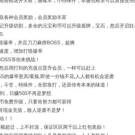
免费赠送开天斩，施毒术，小特殊件，本服包袱里可以直接使用
取各种会员奖励，会员奖励丰富
记升级切割，多余的元宝和币可以升级盾牌，宝石，然后开启狂
S
怪爆率，并且刀刀麻痹BOSS，超爽
速度，增加打怪爆率
OSS等你来挑战！
然后用打到的充值点晋升会员，一样可以赶上
S的爆率更高!看脸,即使一分钱不花,人人都有机会逆袭
，斗笠，特殊件，全部靠打，还原传奇本来的味道！
赚到，日赚500不再是梦想
币免费升级，只要肯努力都可获得
不等现金充值，散人逆袭不是梦！
动！！
金额超过，上不封顶，保证区区两千以上红包奖励！