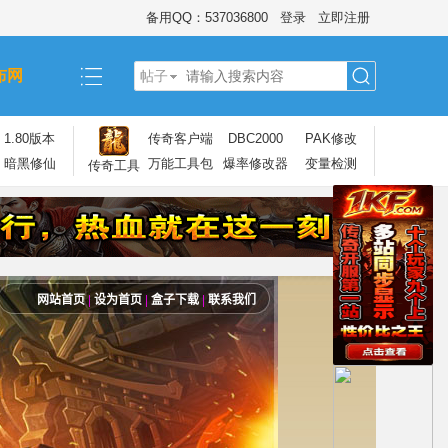
备用QQ：537036800
登录
立即注册
布网
帖子
搜
1.80版本
传奇客户端
DBC2000
PAK修改
暗黑修仙
万能工具包
爆率修改器
变量检测
传奇工具
索