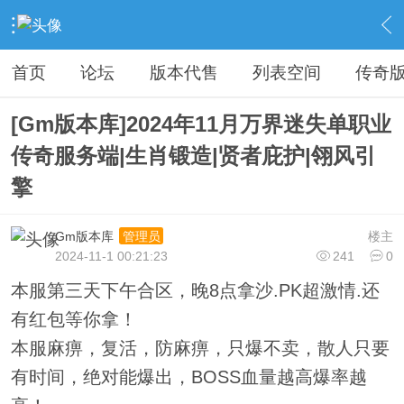
›
传奇私服专区
›
传奇商业版本免费下载
›
内容
首页
论坛
版本代售
列表空间
传奇
[Gm版本库]2024年11月万界迷失单职业
传奇服务端|生肖锻造|贤者庇护|翎风引
擎
Gm版本库
楼主
管理员
2024-11-1 00:21:23
241
0
本服第三天下午合区，晚8点拿沙.PK超激情.还
有红包等你拿！
本服麻痹，复活，防麻痹，只爆不卖，散人只要
有时间，绝对能爆出，BOSS血量越高爆率越