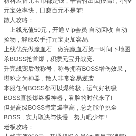
材料装备元宝币都是钱 , 辛苦付出回报高! , 小怪
元宝效率快 , 日赚百元不是梦!
散人攻略：
上线充值50元 , 开通Ｖip会员 自动回收 自动
捡物 , 解放双手打元宝更加容易.
上线优先做魔血石 , 做完魔血石第一时间下地图
杀BOSS抢首爆 , 积攒元宝升战宠.
升完战宠后做称号 , 称号拥有BOSS增伤效果 ,
堪称之为神器 , 散人非常容易逆袭
本服任何BOSS都可以爆终极 , 运气好初级
BOSS直接爆终极神器 , 看脸的时代来了!
但是高级BOSS肯定爆率高 , 总之能单挑全
BOSS , 实力取决与快慢 , 努力吧少年!!
老板攻略：