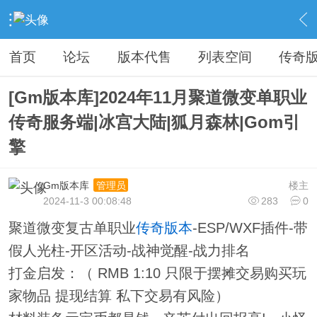
›
传奇私服专区
›
传奇商业版本免费下载
›
内容
首页
论坛
版本代售
列表空间
传奇
[Gm版本库]2024年11月聚道微变单职业
传奇服务端|冰宫大陆|狐月森林|Gom引
擎
Gm版本库
楼主
管理员
2024-11-3 00:08:48
283
0
聚道微变复古单职业
传奇版本
-ESP/WXF插件-带
假人光柱-开区活动-战神觉醒-战力排名
打金启发：（ RMB 1:10 只限于摆摊交易购买玩
家物品 提现结算 私下交易有风险）