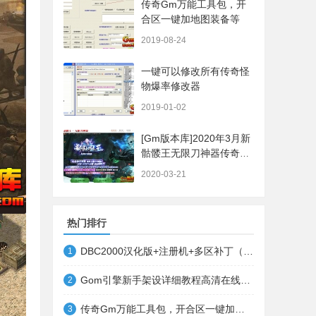
传奇Gm万能工具包，开
合区一键加地图装备等
2019-08-24
一键可以修改所有传奇怪
物爆率修改器
2019-01-02
[Gm版本库]2020年3月新
骷髅王无限刀神器传奇版
本|武器洗练|首杀奖
2020-03-21
励|Gom引擎
热门排行
DBC2000汉化版+注册机+多区补丁（64位+32位的都有哦）
1
Gom引擎新手架设详细教程高清在线观看
2
传奇Gm万能工具包，开合区一键加地图装备等
3