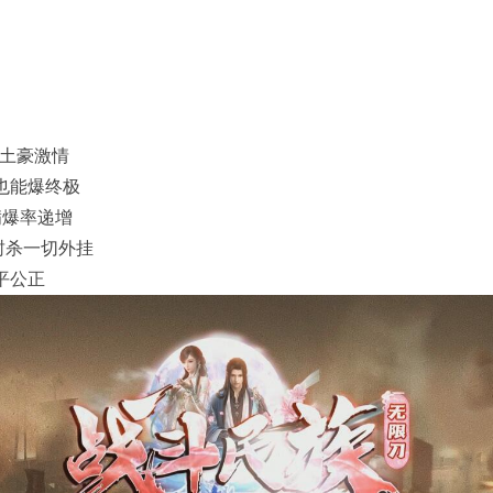
金土豪激情
也能爆终极
满爆率递增
查封杀一切外挂
平公正