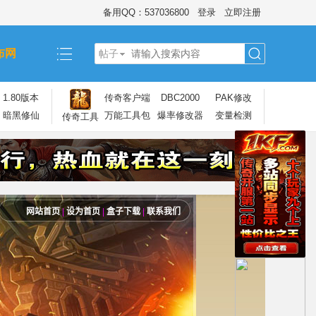
备用QQ：537036800
登录
立即注册
布网
帖子
搜
1.80版本
传奇客户端
DBC2000
PAK修改
暗黑修仙
万能工具包
爆率修改器
变量检测
传奇工具
索