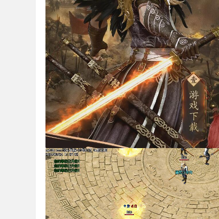
机
版
下