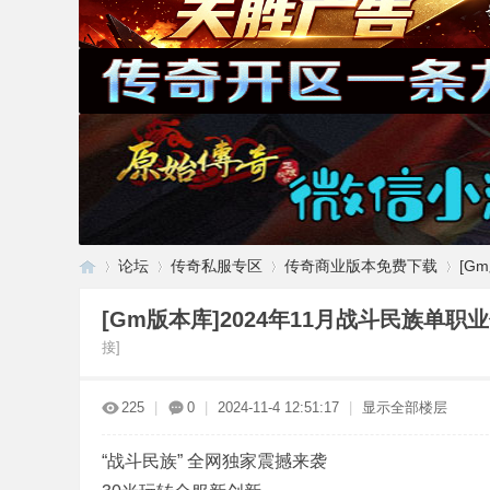
论坛
传奇私服专区
传奇商业版本免费下载
[G
[Gm版本库]2024年11月战斗民族单职
接]
传
»
›
›
›
225
|
0
|
2024-11-4 12:51:17
|
显示全部楼层
“战斗民族” 全网独家震撼来袭