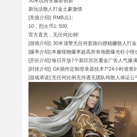
30米玩转全服新创新
新玩法散人打金土豪激情
[充值介绍]: RMB点1:
奇
10，烈火币1: 500,
官方直充，无任何比例!
[游戏介绍]: 30米顶赞无任何套路白嫖稳赚散人打
[爆率介绍]:本服怪物爆率超高所有地图爆光柱小怪
[开区介绍]:每日开放7个新区区区重金广告人气爆
[封挂介绍]: GK插件定制登录器技术7*24小时巡
[游戏承诺]:无任何比例无待遇无团队纯散人保证公
单