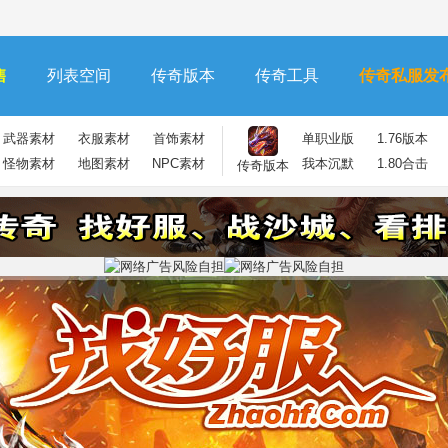
售
列表空间
传奇版本
传奇工具
传奇私服发
武器素材
衣服素材
首饰素材
单职业版
1.76版本
怪物素材
地图素材
NPC素材
我本沉默
1.80合击
传奇版本