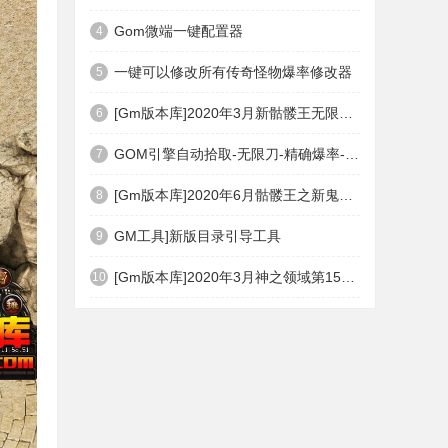
Gom微端一键配置器
4
一键可以修改所有传奇怪物爆率修改器
5
[Gm版本库]2020年3月新骷髅王无限刀神器传奇版本|武器洗练|首杀奖励|Gom引擎
6
GOM引擎自动拾取-无限刀-精确爆率-自动回收盘古PG插件(免费下载)
7
[Gm版本库]2020年6月骷髅王之新鬼界神器单职业|武器洗练|刀刀切割|Gom引擎
8
GM工具]新版目录引导工具
9
[Gm版本库]2020年3月神之领域第15季度无限轮回篇|唯一称号|开光重鉴|Gom引擎
10