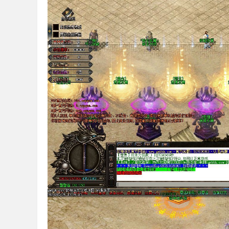
下
载
-