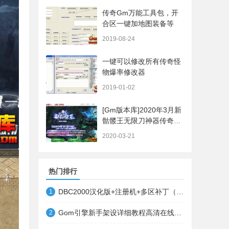
传奇Gm万能工具包，开
合区一键加地图装备等
2019-08-24
一键可以修改所有传奇怪
物爆率修改器
2019-01-02
[Gm版本库]2020年3月新
骷髅王无限刀神器传奇版
本|武器洗练|首杀奖
2020-03-21
励|Gom引擎
热门排行
DBC2000汉化版+注册机+多区补丁（64位+32位的都有哦）
1
Gom引擎新手架设详细教程高清在线观看
2