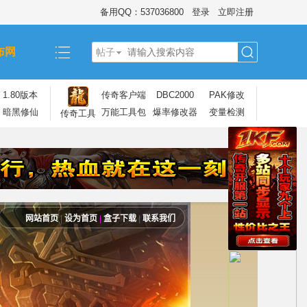
备用QQ：537036800
登录
立即注册
布网
帖子
搜
1.80版本
传奇客户端
DBC2000
PAK修改
暗黑修仙
万能工具包
爆率修改器
变量检测
传奇工具
索