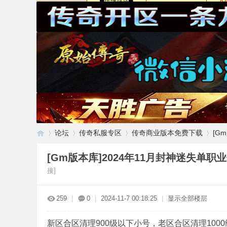
论坛
传奇私服专区
传奇商业版本免费下载
[G
[Gm版本库]2024年11月封神迷失单职
接]
传
»
›
›
›
259
|
0
|
2024-11-7 00:18:25
|
显示全部楼层
新区合区清理900级以下小号，老区合区清理100