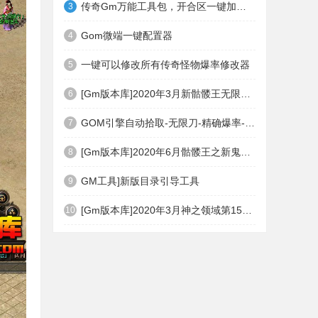
传奇Gm万能工具包，开合区一键加地图装备等
3
Gom微端一键配置器
4
一键可以修改所有传奇怪物爆率修改器
5
[Gm版本库]2020年3月新骷髅王无限刀神器传奇版本|武器洗练|首杀奖励|Gom引擎
6
GOM引擎自动拾取-无限刀-精确爆率-自动回收盘古PG插件(免费下载)
7
[Gm版本库]2020年6月骷髅王之新鬼界神器单职业|武器洗练|刀刀切割|Gom引擎
8
GM工具]新版目录引导工具
9
[Gm版本库]2020年3月神之领域第15季度无限轮回篇|唯一称号|开光重鉴|Gom引擎
10