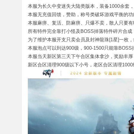
本服为长久中变迷失大陆类版本，装备1000余套，
本服无充值回馈，赞助，称号类破坏游戏平衡的功
本服麻痹、复活、防麻痹、只爆不卖，散人只要有
奇
所有特件完全靠打小怪及BOSS掉落特件碎片合
为了维护本服开支只卖会员及封神龍珠[1星]一枚
本服泡点可以到达900级，900-1500只能靠BO
本服当天新区第三天下午合区集体拿沙，奖励丰厚
新区合区清理900级以下小号，老区合区清理100
单