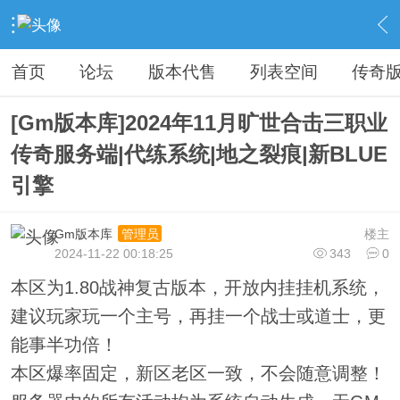
›
传奇私服专区
›
传奇商业版本免费下载
›
内容
首页
论坛
版本代售
列表空间
传奇
[Gm版本库]2024年11月旷世合击三职业
传奇服务端|代练系统|地之裂痕|新BLUE
引擎
Gm版本库
楼主
管理员
2024-11-22 00:18:25
343
0
本区为1.80战神复古版本，开放内挂挂机系统，
建议玩家玩一个主号，再挂一个战士或道士，更
能事半功倍！
本区爆率固定，新区老区一致，不会随意调整！