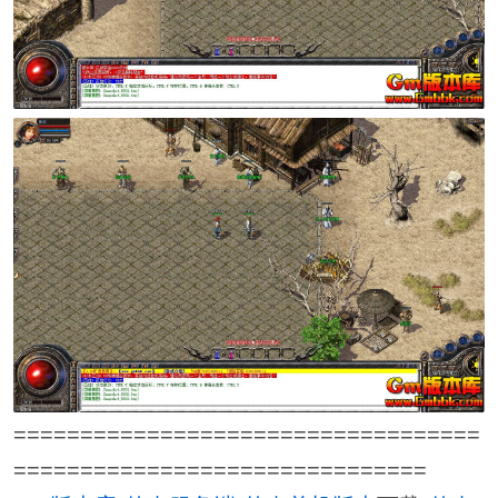
===================================
===============================