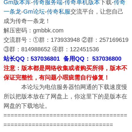
Gm版本库
-
传奇服务端
-
传奇单机版本
下载-
传奇
一条龙
-
Gm论坛
-
传奇私服
交流平台，让您自己
成为传奇一条龙！
解压密码：gmbbk.com
交流群号：①群：173933948 ②群：257169619
③群：814988652 ④群：122451536
站长QQ：537036801 备用QQ： 537036800
注意：版本都是网络收集或者购买所得，版本不
保证完整性，有问题小瑕疵需自行修复！
本论坛为电信服务器怕网通的下载速度慢
所以把版本放在了网盘上，你这里下的是版本在
网盘的下载地址。
===================================
===============================