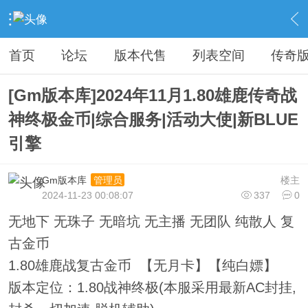
›
传奇私服专区
›
传奇商业版本免费下载
›
内容
首页
论坛
版本代售
列表空间
传奇
[Gm版本库]2024年11月1.80雄鹿传奇战
神终极金币|综合服务|活动大使|新BLUE
引擎
Gm版本库
楼主
管理员
2024-11-23 00:08:07
337
0
无地下 无珠子 无暗坑 无主播 无团队 纯散人 复
古金币
1.80雄鹿战复古金币 【无月卡】【纯白嫖】
版本定位：1.80战神终极(本服采用最新AC封挂,