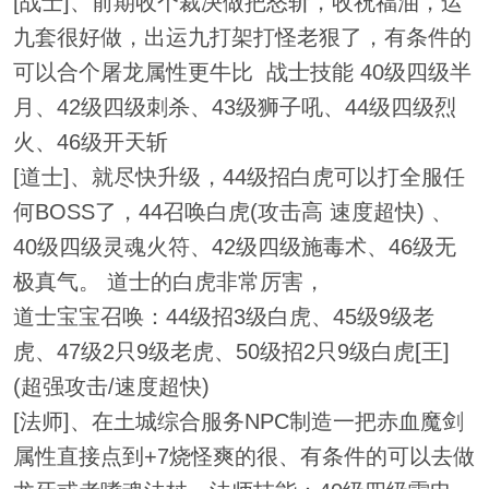
[战士]、前期收个裁决做把怒斩，收祝福油，运
九套很好做，出运九打架打怪老狠了，有条件的
可以合个屠龙属性更牛比 战士技能 40级四级半
月、42级四级刺杀、43级狮子吼、44级四级烈
火、46级开天斩
[道士]、就尽快升级，44级招白虎可以打全服任
何BOSS了，44召唤白虎(攻击高 速度超快) 、
40级四级灵魂火符、42级四级施毒术、46级无
极真气。 道士的白虎非常厉害，
道士宝宝召唤：44级招3级白虎、45级9级老
虎、47级2只9级老虎、50级招2只9级白虎[王]
(超强攻击/速度超快)
[法师]、在土城综合服务NPC制造一把赤血魔剑
属性直接点到+7烧怪爽的很、有条件的可以去做