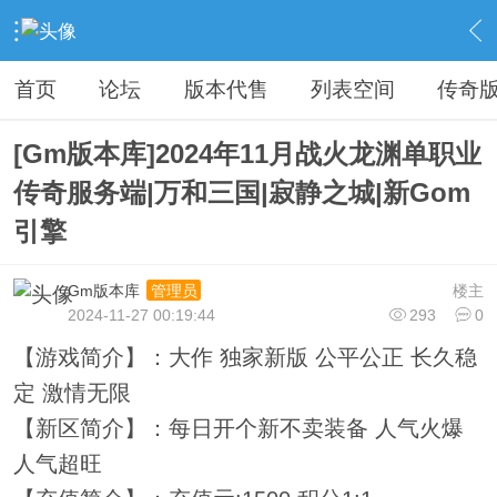
›
传奇私服专区
›
传奇商业版本免费下载
›
内容
首页
论坛
版本代售
列表空间
传奇
[Gm版本库]2024年11月战火龙渊单职业
传奇服务端|万和三国|寂静之城|新Gom
引擎
Gm版本库
楼主
管理员
2024-11-27 00:19:44
293
0
【游戏简介】：大作 独家新版 公平公正 长久稳
定 激情无限
【新区简介】：每日开个新不卖装备 人气火爆
人气超旺