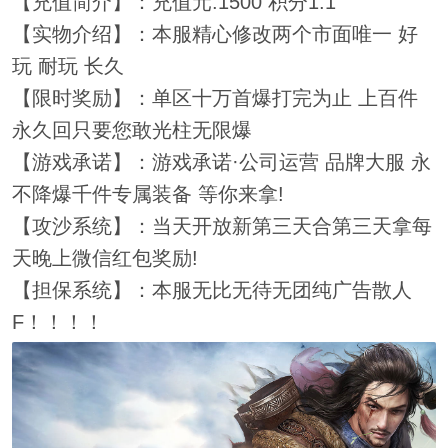
【充值简介】：充值元:1500 积分1:1
【实物介绍】：本服精心修改两个市面唯一 好
玩 耐玩 长久
【限时奖励】：单区十万首爆打完为止 上百件
永久回只要您敢光柱无限爆
【游戏承诺】：游戏承诺·公司运营 品牌大服 永
不降爆千件专属装备 等你来拿!
【攻沙系统】：当天开放新第三天合第三天拿每
天晚上微信红包奖励!
【担保系统】：本服无比无待无团纯广告散人
F！！！！