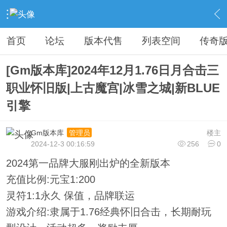
›
传奇私服专区
›
传奇商业版本免费下载
›
内容
首页
论坛
版本代售
列表空间
传奇
[Gm版本库]2024年12月1.76日月合击三
职业怀旧版|上古魔宫|冰雪之城|新BLUE
引擎
Gm版本库
楼主
管理员
2024-12-3 00:16:59
256
0
2024第一品牌大服刚出炉的全新版本
充值比例:元宝1:200
灵符1:1永久 保值，品牌联运
游戏介绍:隶属于1.76经典怀旧合击，长期耐玩