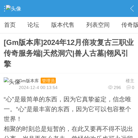
›
传奇私服专区
›
传奇商业版本免费下载
›
内容
首页
论坛
版本代售
列表空间
传奇
[Gm版本库]2024年12月倍攻复古三职业
传奇服务端|天然洞穴|兽人古墓|翎风引
擎
Gm版本库
楼主
管理员
2024-12-4 00:13:54
296
0
“心”是最简单的东西，因为它真挚鉴定，信念唯
一。“心”是最丰富的东西，因为它可以包容整个
世界！
相聚的时刻总是短暂的，在此又要再不得不说出