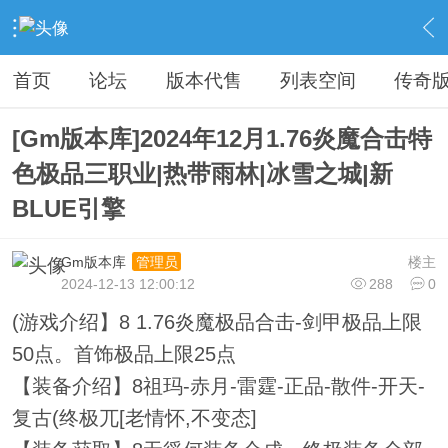
›
传奇私服专区
›
传奇商业版本免费下载
›
内容
首页
论坛
版本代售
列表空间
传奇
[Gm版本库]2024年12月1.76炎魔合击特
色极品三职业|热带雨林|冰雪之城|新
BLUE引擎
Gm版本库
楼主
管理员
2024-12-13 12:00:12
288
0
(游戏介绍】8 1.76炎魔极品合击-剑甲极品上限
50点。首饰极品上限25点
【装备介绍】8祖玛-赤月-雷霆-正品-散件-开天-
复古(终极兀[老情怀,不变态]