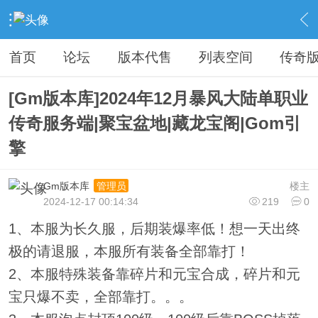
›
传奇私服专区
›
传奇商业版本免费下载
›
内容
首页
论坛
版本代售
列表空间
传奇
[Gm版本库]2024年12月暴风大陆单职业
传奇服务端|聚宝盆地|藏龙宝阁|Gom引
擎
Gm版本库
楼主
管理员
2024-12-17 00:14:34
219
0
1、本服为长久服，后期装爆率低！想一天出终
极的请退服，本服所有装备全部靠打！
2、本服特殊装备靠碎片和元宝合成，碎片和元
宝只爆不卖，全部靠打。。。