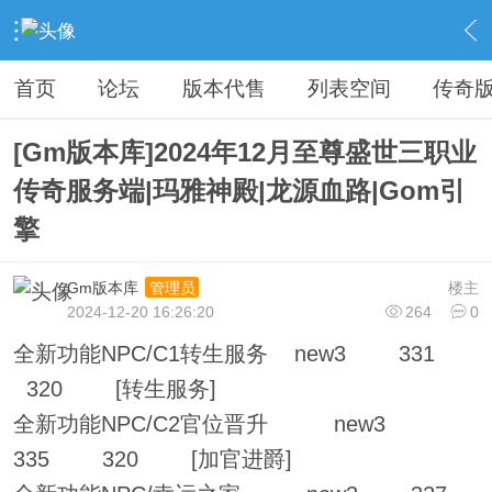
›
传奇私服专区
›
传奇商业版本免费下载
›
内容
首页
论坛
版本代售
列表空间
传奇
[Gm版本库]2024年12月至尊盛世三职业
传奇服务端|玛雅神殿|龙源血路|Gom引
擎
Gm版本库
楼主
管理员
2024-12-20 16:26:20
264
0
全新功能NPC/C1转生服务 new3 331
320 [转生服务]
全新功能NPC/C2官位晋升 new3
335 320 [加官进爵]