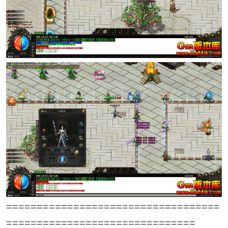
===================================
===============================