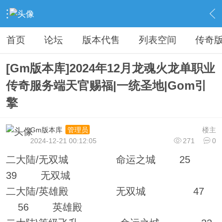
›
传奇私服专区
›
传奇商业版本免费下载
›
内容
首页
论坛
版本代售
列表空间
传奇
[Gm版本库]2024年12月龙魂火龙单职业
传奇服务端天官赐福|一统圣地|Gom引
擎
Gm版本库
楼主
管理员
2024-12-21 00:12:05
271
0
二大陆/无双城 命运之城 25
39 无双城
二大陆/英雄殿 无双城 47
56 英雄殿