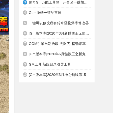
传奇Gm万能工具包，开合区一键加地图装备等
3
Gom微端一键配置器
4
一键可以修改所有传奇怪物爆率修改器
5
[Gm版本库]2020年3月新骷髅王无限刀神器传奇版本|武器洗练|首杀奖励|Gom引擎
6
GOM引擎自动拾取-无限刀-精确爆率-自动回收盘古PG插件(免费下载)
7
[Gm版本库]2020年6月骷髅王之新鬼界神器单职业|武器洗练|刀刀切割|Gom引擎
8
GM工具]新版目录引导工具
9
[Gm版本库]2020年3月神之领域第15季度无限轮回篇|唯一称号|开光重鉴|Gom引擎
10