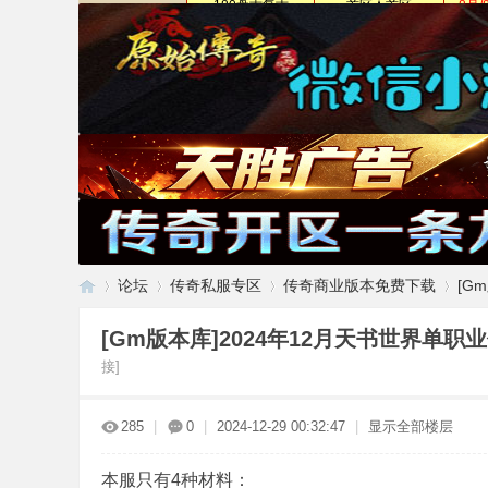
论坛
传奇私服专区
传奇商业版本免费下载
[G
[Gm版本库]2024年12月天书世界单职
接]
传
»
›
›
›
285
|
0
|
2024-12-29 00:32:47
|
显示全部楼层
本服只有4种材料：