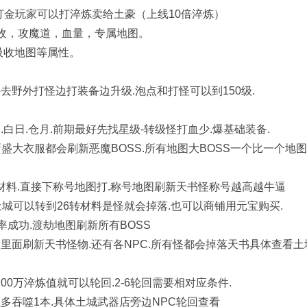
.打金玩家可以打淬炼卖给土豪（上线10倍淬炼）
吸收，攻魔道，血量，专属地图。
吸收地图等属性。
去野外打怪边打装备边升级.泡点和打怪可以到150级.
白日.仓月.前期最好先找星级-转级怪打血少.爆基础装备.
新盛大衣服都会刷新恶魔BOSS.所有地图大BOSS一个比一个地
身材料.直接下称号地图打.称号地图刷新天书怪称号越高越牛逼
城可以转到26转材料是怪就会掉落.也可以商铺用元宝购买.
率成功.渡劫地图刷新所有BOSS
.里面刷新天书怪物.还有各NPC.所有怪都会掉落天书具体查看土
0万淬炼值就可以轮回.2-6轮回需要相对应条件.
多吞噬1本.具体土城武器店旁边NPC轮回查看