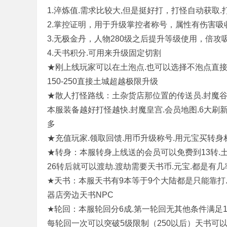
1.淬炼值.需求比较大,但是挺好打，打怪自动获取
2.掌控证明，用于升级掌控者称号，属性有伤害
3.无极金丹，人物280级之后提升等级使用，倍攻
奇
4.天书积分.可用来升级固定切割
★刚上线玩家可以在土泡点.也可以选择不泡点直接
150-250直接土城超越极限升级
★散人打怪路线：土杂货店那位置的传送员.封魔谷.
本服装备越好打怪越快.封魔皇宫.会员地图.6大刷
多
★充值玩家.领取回馈.用币升级称号.用元宝买转
单
★转身：本服转身上线送的会员可以免费到13转.土
26转后就可以渡劫.渡劫需要天书币.元宝.都是有几
★天书：本服天书有9本等于9个大陆都是只能靠打
器店旁边天书NPC
★轮回：本服轮回分6成.第一轮回无其他条件满足10
每轮回一次可以突破5级限制（250以后）天书可以