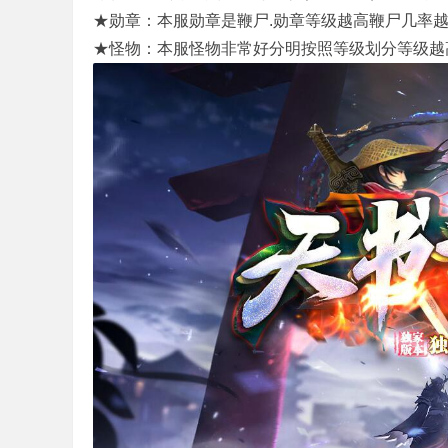
★勋章：本服勋章是鞭尸.勋章等级越高鞭尸几率越
★怪物：本服怪物非常好分明按照等级划分等级越高
机
版