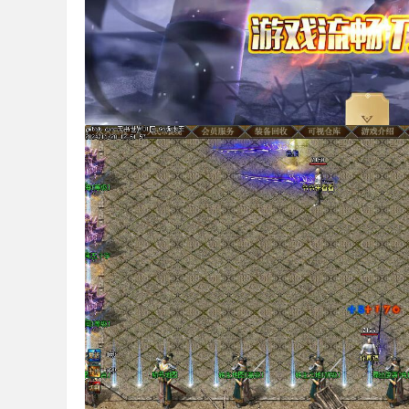
下
载
-