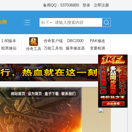
备用QQ：537036800
登录
立即注册
布网
帖子
搜
1.80版本
传奇客户端
DBC2000
PAK修改
暗黑修仙
万能工具包
爆率修改器
变量检测
传奇工具
索