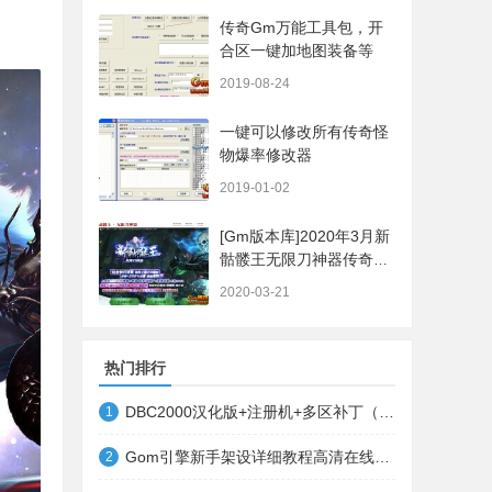
传奇Gm万能工具包，开
合区一键加地图装备等
2019-08-24
一键可以修改所有传奇怪
物爆率修改器
2019-01-02
[Gm版本库]2020年3月新
骷髅王无限刀神器传奇版
本|武器洗练|首杀奖
2020-03-21
励|Gom引擎
热门排行
DBC2000汉化版+注册机+多区补丁（64位+32位的都有哦）
1
Gom引擎新手架设详细教程高清在线观看
2