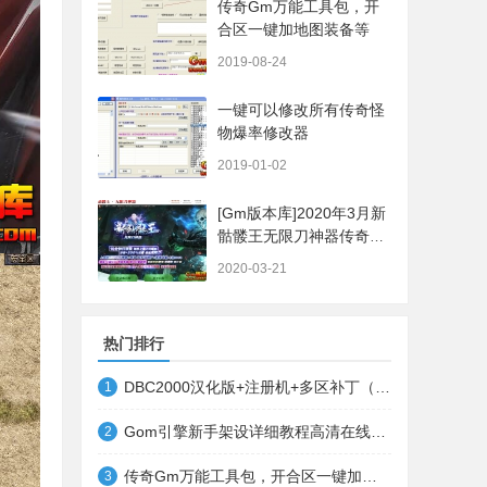
传奇Gm万能工具包，开
合区一键加地图装备等
2019-08-24
一键可以修改所有传奇怪
物爆率修改器
2019-01-02
[Gm版本库]2020年3月新
骷髅王无限刀神器传奇版
本|武器洗练|首杀奖
2020-03-21
励|Gom引擎
热门排行
DBC2000汉化版+注册机+多区补丁（64位+32位的都有哦）
1
Gom引擎新手架设详细教程高清在线观看
2
传奇Gm万能工具包，开合区一键加地图装备等
3