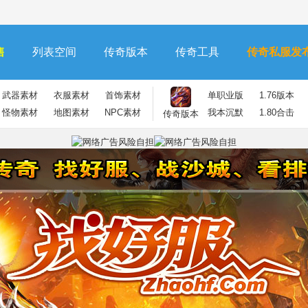
售
列表空间
传奇版本
传奇工具
传奇私服发
武器素材
衣服素材
首饰素材
单职业版
1.76版本
怪物素材
地图素材
NPC素材
我本沉默
1.80合击
传奇版本