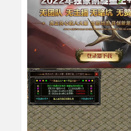
机
版
下