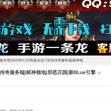
m版本库]2024年12月凯旋合击三职业传奇服务端|弑神领 ...
业传奇服务端|弑神领地|邪恶庄园|新BLue引擎
[复