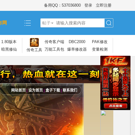
备用QQ：537036800
登录
立即注册
布网
帖子
搜
1.80版本
传奇客户端
DBC2000
PAK修改
暗黑修仙
万能工具包
爆率修改器
变量检测
传奇工具
索