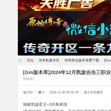
论坛
传奇私服专区
传奇商业版本免费下载
[G
[Gm版本库]2024年12月凯旋合击三职
制链接]
传
»
›
›
›
260
|
0
|
2024-12-30 00:26:09
|
显示全部楼层
独家凯旋星王+1经典再现