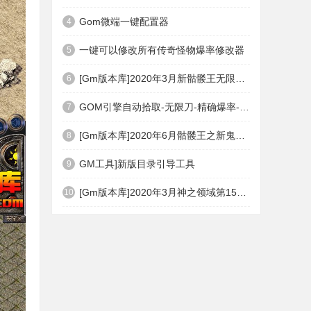
Gom微端一键配置器
4
一键可以修改所有传奇怪物爆率修改器
5
[Gm版本库]2020年3月新骷髅王无限刀神器传奇版本|武器洗练|首杀奖励|Gom引擎
6
GOM引擎自动拾取-无限刀-精确爆率-自动回收盘古PG插件(免费下载)
7
[Gm版本库]2020年6月骷髅王之新鬼界神器单职业|武器洗练|刀刀切割|Gom引擎
8
GM工具]新版目录引导工具
9
[Gm版本库]2020年3月神之领域第15季度无限轮回篇|唯一称号|开光重鉴|Gom引擎
10