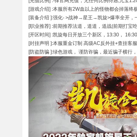
[充值比例] :-律官网充值，无任何比例待遇,元宝1:
[游戏介绍] :本服所有2W血以上的怪物都会掉落
[装备介绍 ]:强化- >战神→星王→凯旋>爆率全开
奇
[职业推荐] :前期推荐法道，道道，道战(前期打宝
[开区时间] :凯旋每日开放三个新区，13:30， 16:3
[封挂声明 ]:本服重金订制 高级AC反外挂+查挂
[防盗防骗 ]:绿色游戏， 谨防诈骗，最近骗子横
单