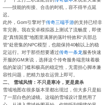
——技能的衔接、合击的时机，容不得半点延
迟。
此外，Gom引擎对于
传奇三端手游
的支持已经非
常完善。我在安卓模拟器上测试了流畅度，即便
是“真情国度”地图里满屏的落叶特效和“兵部总
管”处密集的NPC模型，也能保持40帧以上的稳
定运行。对于那些想要通过
传奇一条龙
服务快速
开服的GM来说，选择这个传奇服务端意味着极
低的架设门槛和极高的稳定性，无需担心脚本兼
容性问题，把精力放在运营上即可。
二、 雪域风情：不只是寒冷，更是肃杀
雪域地图在很多版本里都出现过，但大多只是贴
了一层白色的滤镜。这端的雪域设计显然用了
心。从进入雪域外围开始，你能听到呼啸的风