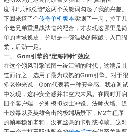
度”和“兵部总管”这两个关键词勾起了我的兴趣。
下回来搭了个
传奇单机版本
实测了一周，拉了几
个老兄弟重温战法道的配合，才发现这哪里是简
单的雪域换皮，分明是一碗温热的陈酿，入口绵
柔，后劲十足。
一、 Gom引擎的“定海神针”效应
在这个翎风引擎试图一统江湖的时代，这端反其
道而行之，选用了最为成熟的Gom引擎。对于很
多老炮来说，Gom代表着一种安全感。我在测试
中发现，这种安全感并非空穴来风。在同时开启
四个客户端，分别模拟战士冲锋、法师火墙、道
士放毒以及英雄合击的极端场景下，M2主程序
的帧率稳如老狗，没有丝毫的卡顿或掉帧。这对
于一个主打三职业配合的
传奇版本
来说至关重要