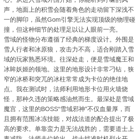
声，地面上的积雪会随着角色的走动留下深浅不
一的脚印，虽然Gom引擎无法实现顶级的物理碰
撞，但这种细节的处理足以让人眼前一亮。
雪域的怪物分布遵循了经典的梯度设计。外围是
雪人行者和冰原狼，攻击力不高，适合刚踏入雪
域的玩家熟悉环境。往深处走，便是雪域魔王和
冰眸妖姬的领地。这里的地形设计非常刁钻，狭
窄的冰桥和突兀的冰柱常常成为卡位的绝佳地
点。我在测试时，法师利用地形卡位用火墙烧
怪，那种久违的策略感油然而生。最深处是雪域
魔宫，这里的BOSS“雪域邪神”不仅血量厚，而
且拥有范围冰冻技能，对战法道的配合提出了极
高的要求。单靠蛮力是无法战胜的，需要道士上
毒减防，法师走位输出，战士找准时机烈火开