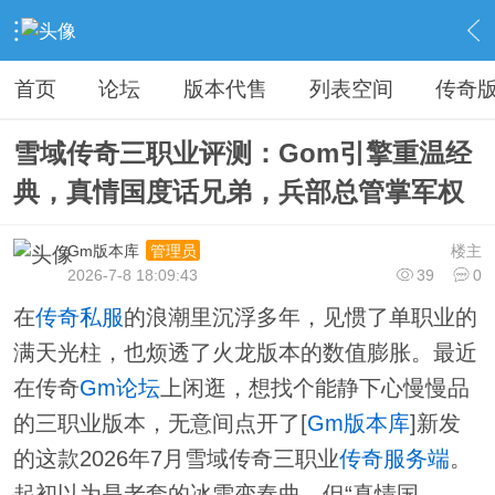
›
教程广告专区
›
广告专区
›
内容
首页
论坛
版本代售
列表空间
传奇
雪域传奇三职业评测：Gom引擎重温经
典，真情国度话兄弟，兵部总管掌军权
Gm版本库
楼主
管理员
2026-7-8 18:09:43
39
0
在
传奇私服
的浪潮里沉浮多年，见惯了单职业的
满天光柱，也烦透了火龙版本的数值膨胀。最近
在传奇
Gm论坛
上闲逛，想找个能静下心慢慢品
的三职业版本，无意间点开了[
Gm版本库
]新发
的这款2026年7月雪域传奇三职业
传奇服务端
。
起初以为是老套的冰雪变奏曲，但“真情国